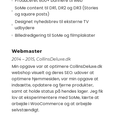
Produceret 800+ bannere til web
SoMe content til DR1, DR2 og DR3 (Stories
og square posts)
Designet nyhedsbrev til eksterne TV
udbydere
Billedredigering til SoMe og filmplakater
Webmaster
2014 – 2015, CollinsDeluxe.dk
Min opgave var at optimere CollinsDeluxe.dk
webshop visuelt og deres SEO. udover at
optimere hjemmesiden, var min opgave at
indsætte, opdatere og fjerne produkter,
samt at holde status på hendes lager. Jeg fik
lov at eksperimentere med SoMe, lærte at
arbejde i WooCommerce og at arbejde
selvstændigt.