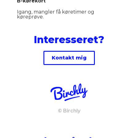
B-kørekort
Igang, mangler få køretimer og
køreprøve.
Interesseret?
Kontakt mig
© Birchly